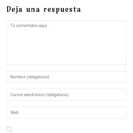
Deja una respuesta
Comentario
Introduce
tu
nombre
Introduce
o
tu
nombre
dirección
Introduce
de
de
la
usuario
correo
URL
para
electrónico
de