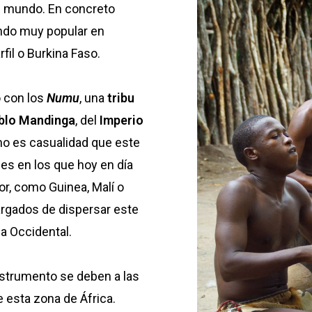
l mundo. En concreto
endo muy popular en
il o Burkina Faso.
o con los
Numu
, una
tribu
blo Mandinga
, del
Imperio
 no es casualidad que este
ses en los que hoy en día
r, como Guinea, Malí o
rgados de dispersar este
ca Occidental.
strumento se deben a las
 esta zona de África.