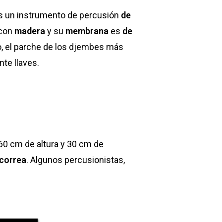
 es un instrumento de percusión
de
 con
madera
y su
membrana
es
de
o, el parche de los djembes más
te llaves.
0 cm de altura y 30 cm de
 correa
. Algunos percusionistas,