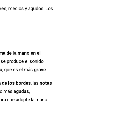
ves, medios y agudos. Los
lma de la mano en el
 se produce el sonido
jo
, que es el más
grave
.
a de los bordes
, las
notas
o más
agudas
,
ura que adopte la mano: